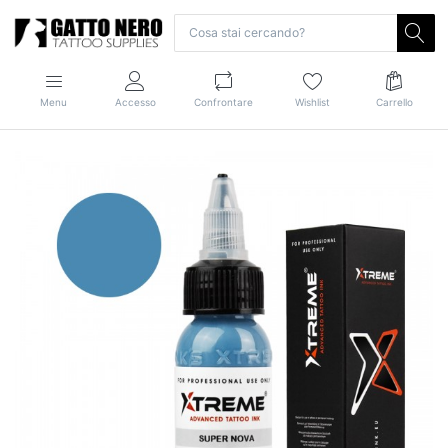
Menu
Accesso
Confrontare
Wishlist
Carrello