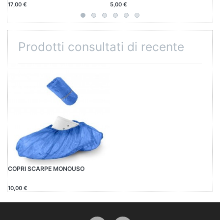
17,00 €
5,00 €
12
Prodotti consultati di recente
COPRI SCARPE MONOUSO
10,00 €