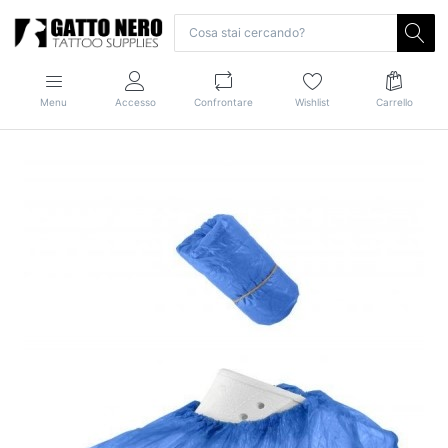
Menu
Accesso
Confrontare
Wishlist
Carrello