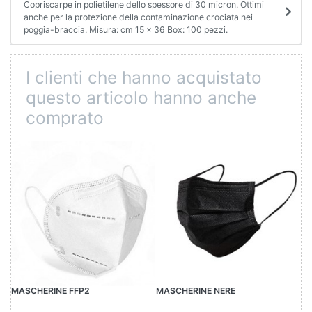
Copriscarpe in polietilene dello spessore di 30 micron. Ottimi
anche per la protezione della contaminazione crociata nei
poggia-braccia. Misura: cm 15 x 36 Box: 100 pezzi.
I clienti che hanno acquistato
questo articolo hanno anche
comprato
MASCHERINE FFP2
MASCHERINE NERE
CO