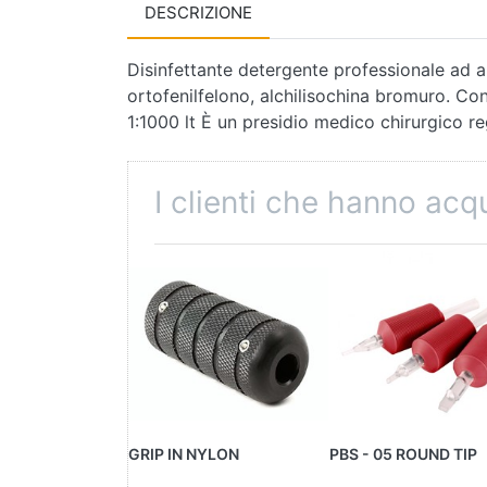
DESCRIZIONE
Disinfettante detergente professionale ad amp
ortofenilfelono, alchilisochina bromuro. Con
1:1000 lt È un presidio medico chirurgico r
I clienti che hanno ac
GRIP IN NYLON
PBS - 05 ROUND TIP