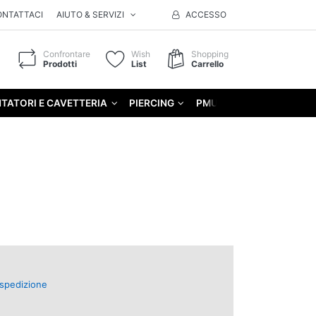
ONTATTACI
AIUTO & SERVIZI
ACCESSO
Confrontare
Wish
Shopping
Prodotti
List
Carrello
TATORI E CAVETTERIA
PIERCING
PMU
GIFT
spedizione