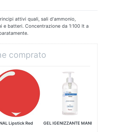
ncipi attivi quali, sali d'ammonio,
i e batteri. Concentrazione da 1:100 lt a
eparatamente.
che comprato
AL Lipstick Red
GEL IGENIZZANTE MANI
TIP IN ACCIAIO 1