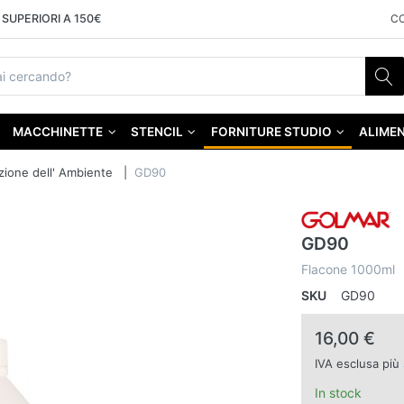
SUPERIORI A 150€
C
MACCHINETTE
STENCIL
FORNITURE STUDIO
ALIMEN
zione dell' Ambiente
GD90
GD90
Flacone 1000ml
SKU
GD90
16,00 €
IVA esclusa più
In stock