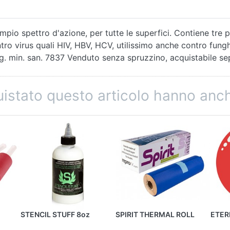
io spettro d'azione, per tutte le superfici. Contiene tre pri
tro virus quali HIV, HBV, HCV, utilissimo anche contro fungh
eg. min. san. 7837 Venduto senza spruzzino, acquistabile s
quistato questo articolo hanno an
STENCIL STUFF 8oz
SPIRIT THERMAL ROLL
ETERN