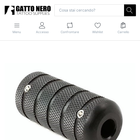
Menu
Accesso
Confrontare
Wishlist
Carrello