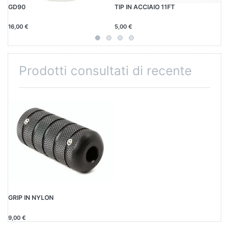
GD90
TIP IN ACCIAIO 11FT
PB
16,00 €
5,00 €
13
Prodotti consultati di recente
GRIP IN NYLON
9,00 €