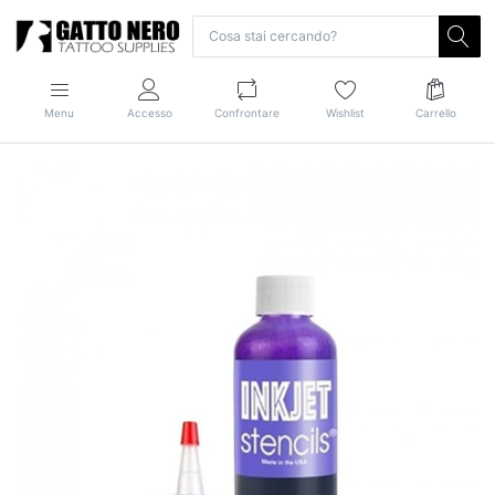
Menu
Accesso
Confrontare
Wishlist
Carrello