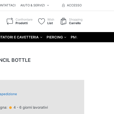
ONTATTACI
AIUTO & SERVIZI
ACCESSO
Confrontare
Wish
Shopping
Prodotti
List
Carrello
TATORI E CAVETTERIA
PIERCING
PMU
GIFT
NCIL BOTTLE
spedizione
egna:
4 - 6 giorni lavorativi