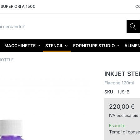
SUPERIORI A 150€
C
MACCHINETTE
STENCIL
FORNITURE STUDIO
ALIMEN
BOTTLE
INKJET STE
Flacone 120ml
SKU
IJS-B
220,00 €
IVA esclusa più
Esaurito
Tempi di cons